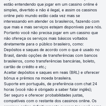
estão entendendo que jogar em um cassino online é
simples, divertido e não é ilegal, e assim os cassinos
online pelo mundo estão cada vez mais se
interessando em atender os brasileiros, fazendo com
que mais e mais serviços estejam disponíveis para nós.
Portanto você não precisa jogar em um cassino que
não ofereça os serviços mais básicos voltados
diretamente para o público brasileiro, como:
Depósitos e saques de acordo com o que é usado no
Brasil, dando opções de transferências com bancos
brasileiros, como transferências bancárias, boleto,
cartão de crédito e etc.;
Aceitar depósitos e saques em reais (BRL) e oferecer
bônus e prêmios na moeda brasileira.
Suporte em português, de preferência com chat 24
horas (você não é obrigado a saber falar inglês);
Ser seguro e oferecer probabilidades justas,
compatíveis com o restante dos cassinos online. Os