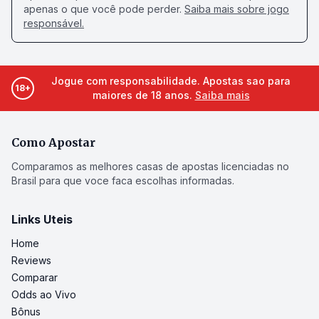
apenas o que você pode perder.
Saiba mais sobre jogo
responsável.
Jogue com responsabilidade. Apostas sao para
18+
maiores de 18 anos.
Saiba mais
Como Apostar
Comparamos as melhores casas de apostas licenciadas no
Brasil para que voce faca escolhas informadas.
Links Uteis
Home
Reviews
Comparar
Odds ao Vivo
Bônus