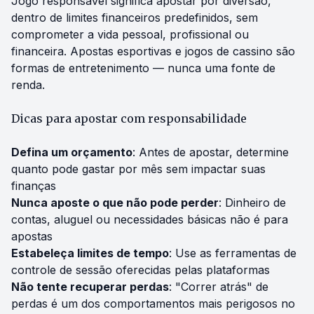
Jogo responsável significa apostar por diversão,
dentro de limites financeiros predefinidos, sem
comprometer a vida pessoal, profissional ou
financeira. Apostas esportivas e jogos de cassino são
formas de entretenimento — nunca uma fonte de
renda.
Dicas para apostar com responsabilidade
Defina um orçamento
: Antes de apostar, determine
quanto pode gastar por mês sem impactar suas
finanças
Nunca aposte o que não pode perder
: Dinheiro de
contas, aluguel ou necessidades básicas não é para
apostas
Estabeleça limites de tempo
: Use as ferramentas de
controle de sessão oferecidas pelas plataformas
Não tente recuperar perdas
: "Correr atrás" de
perdas é um dos comportamentos mais perigosos no