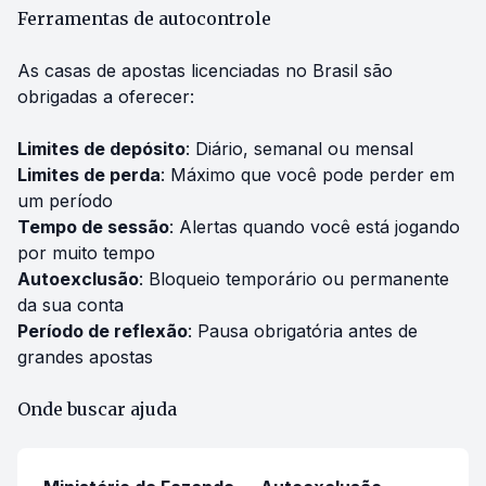
Ferramentas de autocontrole
As casas de apostas licenciadas no Brasil são
obrigadas a oferecer:
Limites de depósito
: Diário, semanal ou mensal
Limites de perda
: Máximo que você pode perder em
um período
Tempo de sessão
: Alertas quando você está jogando
por muito tempo
Autoexclusão
: Bloqueio temporário ou permanente
da sua conta
Período de reflexão
: Pausa obrigatória antes de
grandes apostas
Onde buscar ajuda