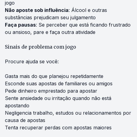
jogo
Não aposte sob influência
: Álcool e outras
substâncias prejudicam seu julgamento
Faça pausas
: Se perceber que está ficando frustrado
ou ansioso, pare e faça outra atividade
Sinais de problema com jogo
Procure ajuda se você:
Gasta mais do que planejou repetidamente
Esconde suas apostas de familiares ou amigos
Pede dinheiro emprestado para apostar
Sente ansiedade ou irritação quando não está
apostando
Negligencia trabalho, estudos ou relacionamentos por
causa de apostas
Tenta recuperar perdas com apostas maiores