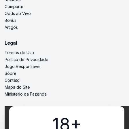
Comparar
Odds ao Vivo
Bônus
Artigos
Legal
Termos de Uso
Politica de Privacidade
Jogo Responsavel
Sobre
Contato
Mapa do Site
Ministerio da Fazenda
18+
18+
Jogue com responsabilidade