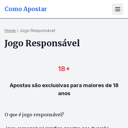
Como Apostar
Home
/
Jogo Responsável
Jogo Responsável
18+
Apostas são exclusivas para maiores de 18
anos
O que é jogo responsável?